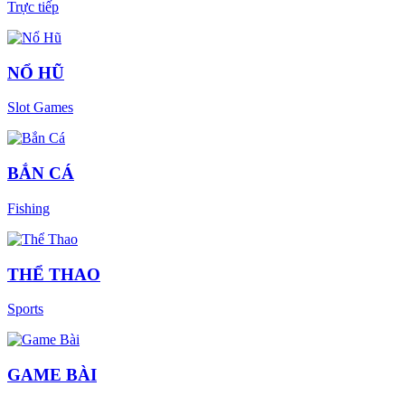
Trực tiếp
NỔ HŨ
Slot Games
BẮN CÁ
Fishing
THỂ THAO
Sports
GAME BÀI