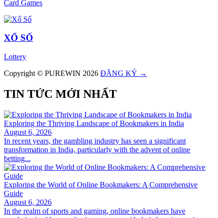
Card Games
XỔ SỐ
Lottery
Copyright © PUREWIN 2026
ĐĂNG KÝ →
TIN TỨC MỚI NHẤT
Exploring the Thriving Landscape of Bookmakers in India
August 6, 2026
In recent years, the gambling industry has seen a significant
transformation in India, particularly with the advent of online
betting...
Exploring the World of Online Bookmakers: A Comprehensive
Guide
August 6, 2026
In the realm of sports and gaming, online bookmakers have