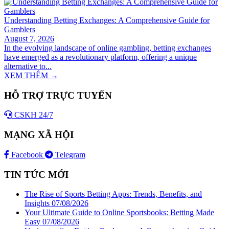
Understanding Betting Exchanges: A Comprehensive Guide for
Gamblers
August 7, 2026
In the evolving landscape of online gambling, betting exchanges
have emerged as a revolutionary platform, offering a unique
alternative to...
XEM THÊM →
HỖ TRỢ TRỰC TUYẾN
CSKH 24/7
MẠNG XÃ HỘI
Facebook
Telegram
TIN TỨC MỚI
The Rise of Sports Betting Apps: Trends, Benefits, and
Insights
07/08/2026
Your Ultimate Guide to Online Sportsbooks: Betting Made
Easy
07/08/2026