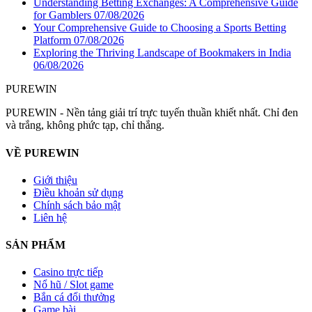
Understanding Betting Exchanges: A Comprehensive Guide
for Gamblers
07/08/2026
Your Comprehensive Guide to Choosing a Sports Betting
Platform
07/08/2026
Exploring the Thriving Landscape of Bookmakers in India
06/08/2026
PUREWIN
PUREWIN - Nền tảng giải trí trực tuyến thuần khiết nhất. Chỉ đen
và trắng, không phức tạp, chỉ thắng.
VỀ PUREWIN
Giới thiệu
Điều khoản sử dụng
Chính sách bảo mật
Liên hệ
SẢN PHẨM
Casino trực tiếp
Nổ hũ / Slot game
Bắn cá đổi thưởng
Game bài