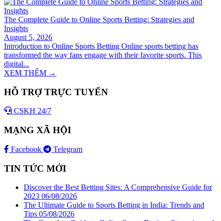
The Complete Guide to Online Sports Betting: Strategies and
Insights
August 5, 2026
Introduction to Online Sports Betting Online sports betting has
transformed the way fans engage with their favorite sports. This
digital...
XEM THÊM →
HỖ TRỢ TRỰC TUYẾN
CSKH 24/7
MẠNG XÃ HỘI
Facebook
Telegram
TIN TỨC MỚI
Discover the Best Betting Sites: A Comprehensive Guide for
2023
06/08/2026
The Ultimate Guide to Sports Betting in India: Trends and
Tips
05/08/2026