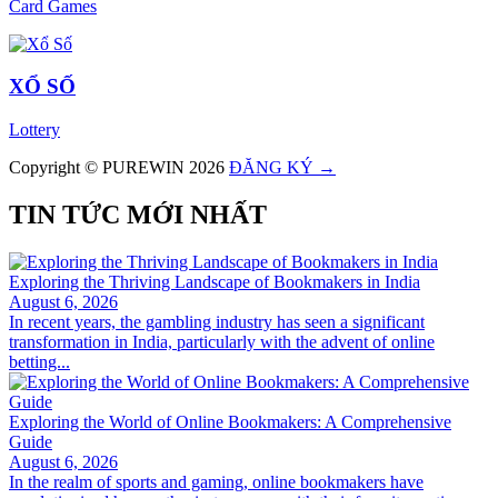
Card Games
XỔ SỐ
Lottery
Copyright © PUREWIN 2026
ĐĂNG KÝ →
TIN TỨC MỚI NHẤT
Exploring the Thriving Landscape of Bookmakers in India
August 6, 2026
In recent years, the gambling industry has seen a significant
transformation in India, particularly with the advent of online
betting...
Exploring the World of Online Bookmakers: A Comprehensive
Guide
August 6, 2026
In the realm of sports and gaming, online bookmakers have