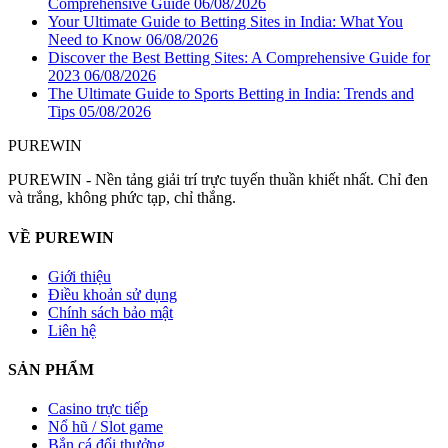
Comprehensive Guide
06/08/2026
Your Ultimate Guide to Betting Sites in India: What You
Need to Know
06/08/2026
Discover the Best Betting Sites: A Comprehensive Guide for
2023
06/08/2026
The Ultimate Guide to Sports Betting in India: Trends and
Tips
05/08/2026
PUREWIN
PUREWIN - Nền tảng giải trí trực tuyến thuần khiết nhất. Chỉ đen
và trắng, không phức tạp, chỉ thắng.
VỀ PUREWIN
Giới thiệu
Điều khoản sử dụng
Chính sách bảo mật
Liên hệ
SẢN PHẨM
Casino trực tiếp
Nổ hũ / Slot game
Bắn cá đổi thưởng