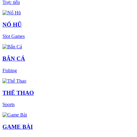
Trực tiếp
NỔ HŨ
Slot Games
BẮN CÁ
Fishing
THỂ THAO
Sports
GAME BÀI