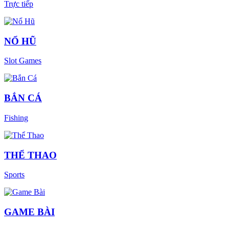
Trực tiếp
NỔ HŨ
Slot Games
BẮN CÁ
Fishing
THỂ THAO
Sports
GAME BÀI