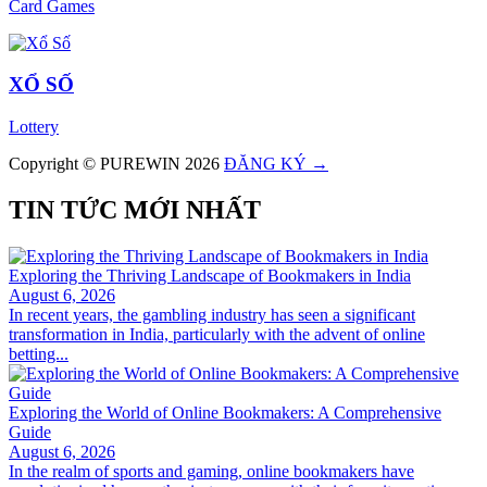
Card Games
XỔ SỐ
Lottery
Copyright © PUREWIN 2026
ĐĂNG KÝ →
TIN TỨC MỚI NHẤT
Exploring the Thriving Landscape of Bookmakers in India
August 6, 2026
In recent years, the gambling industry has seen a significant
transformation in India, particularly with the advent of online
betting...
Exploring the World of Online Bookmakers: A Comprehensive
Guide
August 6, 2026
In the realm of sports and gaming, online bookmakers have