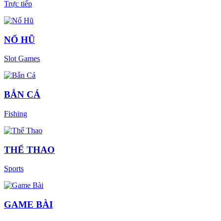
Trực tiếp
NỔ HŨ
Slot Games
BẮN CÁ
Fishing
THỂ THAO
Sports
GAME BÀI