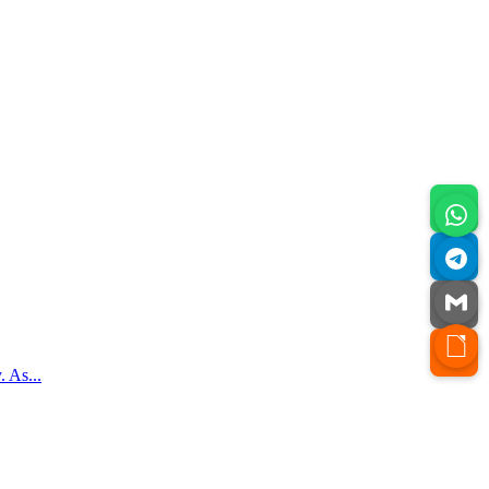
W
T
@
#
. As...