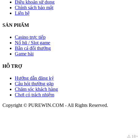
Điều khoản sử dụng
Chính sách bảo mật
Liên hệ
SẢN PHẨM
Casino trực tiếp
Nổ hũ / Slot game
Bắn cá đổi thưởng
Game bài
HỖ TRỢ
Hướng dẫn đăng ký
Câu hỏi thường gặp
Chăm sóc khách hàng
Chơi có trách nhiệm
Copyright © PUREWIN.COM - All Rights Reserved.
⚠️ 18+