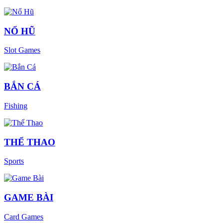
NỔ HŨ
Slot Games
BẮN CÁ
Fishing
THỂ THAO
Sports
GAME BÀI
Card Games