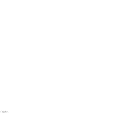
 nhiệm.