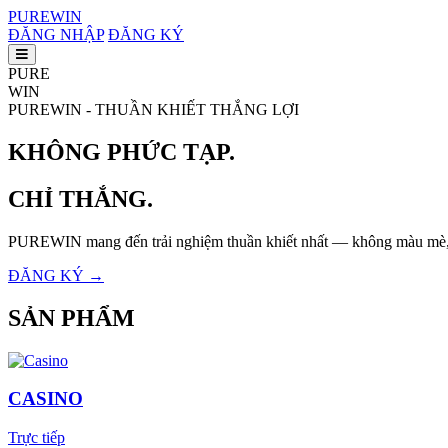
PUREWIN
ĐĂNG NHẬP
ĐĂNG KÝ
PURE
WIN
PUREWIN - THUẦN KHIẾT THẮNG LỢI
KHÔNG PHỨC TẠP.
CHỈ THẮNG.
PUREWIN mang đến trải nghiệm thuần khiết nhất — không màu mè, k
ĐĂNG KÝ →
SẢN PHẨM
CASINO
Trực tiếp