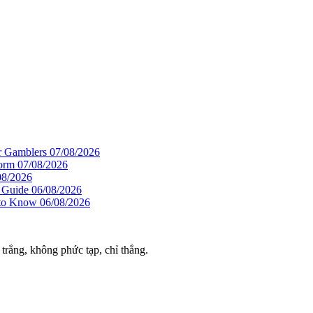
r Gamblers
07/08/2026
form
07/08/2026
08/2026
 Guide
06/08/2026
 to Know
06/08/2026
trắng, không phức tạp, chỉ thắng.