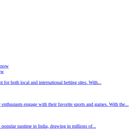
ow
for both local and international betting sites. With...
enthusiasts engage with their favorite sports and games. With the...
 popular pastime in India, drawing in millions of...