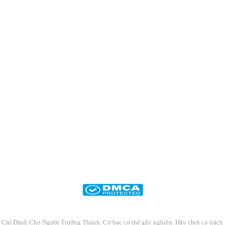
 Chỉ Dành Cho Người Trưởng Thành. Cờ bạc có thể gây nghiện. Hãy chơi có trách