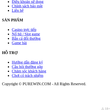
Điều khoản sử dụng
Chính sách bảo mật
Liên hệ
SẢN PHẨM
Casino trực tiếp
Nổ hũ / Slot game
Bắn cá đổi thưởng
Game bài
HỖ TRỢ
Hướng dẫn đăng ký
Câu hỏi thường gặp
Chăm sóc khách hàng
Chơi có trách nhiệm
Copyright © PUREWIN.COM - All Rights Reserved.
⚠️ 18+