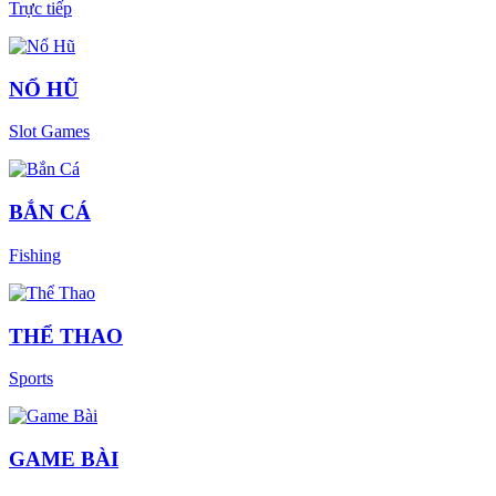
Trực tiếp
NỔ HŨ
Slot Games
BẮN CÁ
Fishing
THỂ THAO
Sports
GAME BÀI