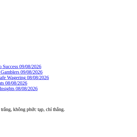
o Success
09/08/2026
r Gamblers
09/08/2026
Safe Wagering
08/08/2026
hts
08/08/2026
Insights
08/08/2026
trắng, không phức tạp, chỉ thắng.