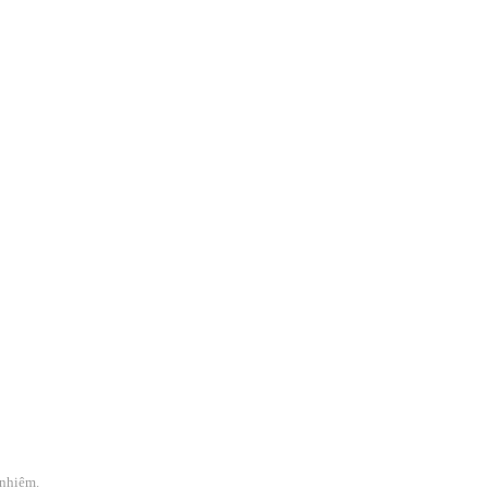
 nhiệm.