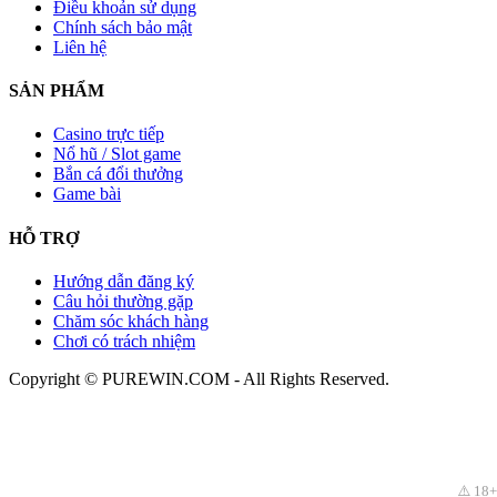
Điều khoản sử dụng
Chính sách bảo mật
Liên hệ
SẢN PHẨM
Casino trực tiếp
Nổ hũ / Slot game
Bắn cá đổi thưởng
Game bài
HỖ TRỢ
Hướng dẫn đăng ký
Câu hỏi thường gặp
Chăm sóc khách hàng
Chơi có trách nhiệm
Copyright © PUREWIN.COM - All Rights Reserved.
⚠️ 18+