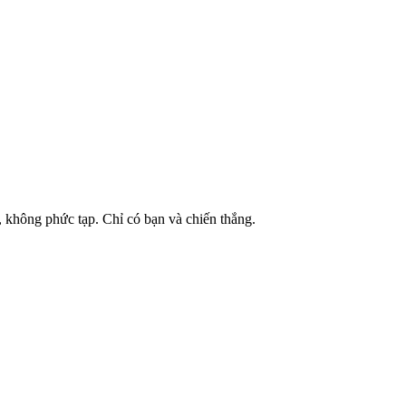
hông phức tạp. Chỉ có bạn và chiến thắng.