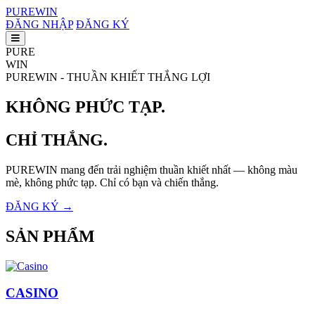
PUREWIN
ĐĂNG NHẬP
ĐĂNG KÝ
PURE
WIN
PUREWIN - THUẦN KHIẾT THẮNG LỢI
KHÔNG PHỨC TẠP.
CHỈ THẮNG.
PUREWIN mang đến trải nghiệm thuần khiết nhất — không màu
mè, không phức tạp. Chỉ có bạn và chiến thắng.
ĐĂNG KÝ →
SẢN PHẨM
CASINO