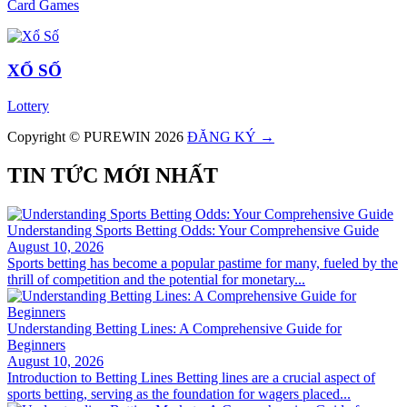
Card Games
XỔ SỐ
Lottery
Copyright © PUREWIN 2026
ĐĂNG KÝ →
TIN TỨC MỚI NHẤT
Understanding Sports Betting Odds: Your Comprehensive Guide
August 10, 2026
Sports betting has become a popular pastime for many, fueled by the
thrill of competition and the potential for monetary...
Understanding Betting Lines: A Comprehensive Guide for
Beginners
August 10, 2026
Introduction to Betting Lines Betting lines are a crucial aspect of
sports betting, serving as the foundation for wagers placed...