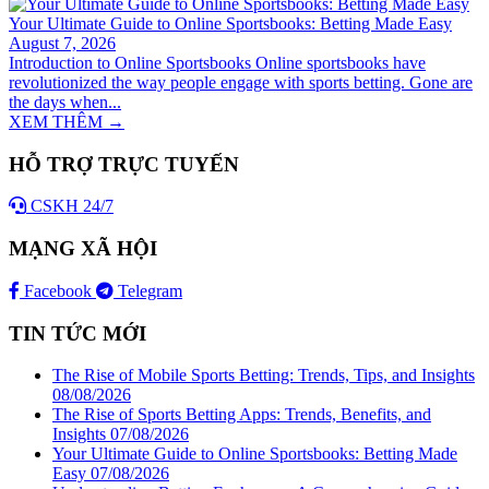
Your Ultimate Guide to Online Sportsbooks: Betting Made Easy
August 7, 2026
Introduction to Online Sportsbooks Online sportsbooks have
revolutionized the way people engage with sports betting. Gone are
the days when...
XEM THÊM →
HỖ TRỢ TRỰC TUYẾN
CSKH 24/7
MẠNG XÃ HỘI
Facebook
Telegram
TIN TỨC MỚI
The Rise of Mobile Sports Betting: Trends, Tips, and Insights
08/08/2026
The Rise of Sports Betting Apps: Trends, Benefits, and
Insights
07/08/2026
Your Ultimate Guide to Online Sportsbooks: Betting Made
Easy
07/08/2026