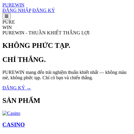
PUREWIN
ĐĂNG NHẬP
ĐĂNG KÝ
PURE
WIN
PUREWIN - THUẦN KHIẾT THẮNG LỢI
KHÔNG PHỨC TẠP.
CHỈ THẮNG.
PUREWIN mang đến trải nghiệm thuần khiết nhất — không màu
mè, không phức tạp. Chỉ có bạn và chiến thắng.
ĐĂNG KÝ →
SẢN PHẨM
CASINO