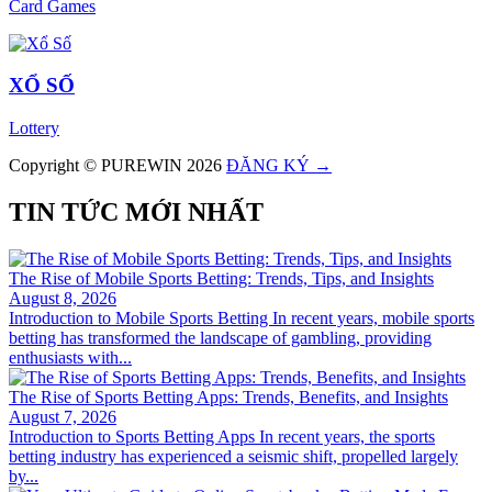
Card Games
XỔ SỐ
Lottery
Copyright © PUREWIN 2026
ĐĂNG KÝ →
TIN TỨC MỚI NHẤT
The Rise of Mobile Sports Betting: Trends, Tips, and Insights
August 8, 2026
Introduction to Mobile Sports Betting In recent years, mobile sports
betting has transformed the landscape of gambling, providing
enthusiasts with...
The Rise of Sports Betting Apps: Trends, Benefits, and Insights
August 7, 2026
Introduction to Sports Betting Apps In recent years, the sports
betting industry has experienced a seismic shift, propelled largely
by...