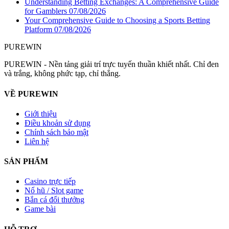
Understanding Betting Exchanges: A Comprehensive Guide
for Gamblers
07/08/2026
Your Comprehensive Guide to Choosing a Sports Betting
Platform
07/08/2026
PUREWIN
PUREWIN - Nền tảng giải trí trực tuyến thuần khiết nhất. Chỉ đen
và trắng, không phức tạp, chỉ thắng.
VỀ PUREWIN
Giới thiệu
Điều khoản sử dụng
Chính sách bảo mật
Liên hệ
SẢN PHẨM
Casino trực tiếp
Nổ hũ / Slot game
Bắn cá đổi thưởng
Game bài