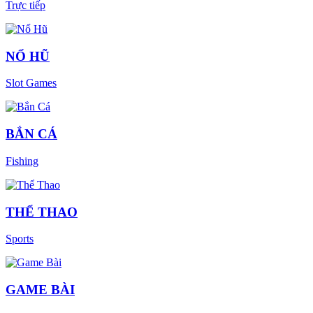
Trực tiếp
NỔ HŨ
Slot Games
BẮN CÁ
Fishing
THỂ THAO
Sports
GAME BÀI