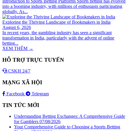
Introduction to Sports Betting Platforms Sports betting has evolved
into a booming industry, with millions of enthusiasts participating
globally. As...
Exploring the Thriving Landscape of Bookmakers in India
August 6, 2026
In recent years, the gambling industry has seen a significant
transformation in India, particularly with the advent of online
betting...
XEM THÊM →
HỖ TRỢ TRỰC TUYẾN
CSKH 24/7
MẠNG XÃ HỘI
Facebook
Telegram
TIN TỨC MỚI
Understanding Betting Exchanges: A Comprehensive Guide
for Gamblers
07/08/2026
Your Comprehensive Guide to Choosing a Sports Betting