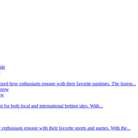
e
zed how enthusiasts engage with their favorite pastimes. The fusion...
ow
for both local and international betting sites. With...
enthusiasts engage with their favorite sports and games. With the...