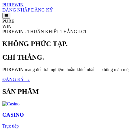
PUREWIN
ĐĂNG NHẬP
ĐĂNG KÝ
PURE
WIN
PUREWIN - THUẦN KHIẾT THẮNG LỢI
KHÔNG PHỨC TẠP.
CHỈ THẮNG.
PUREWIN mang đến trải nghiệm thuần khiết nhất — không màu mè, k
ĐĂNG KÝ →
SẢN PHẨM
CASINO
Trực tiếp