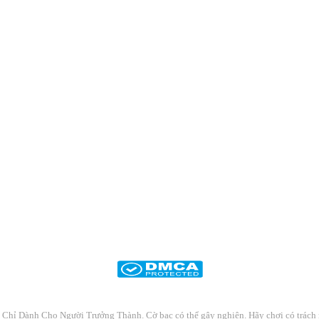
 Chỉ Dành Cho Người Trưởng Thành. Cờ bạc có thể gây nghiện. Hãy chơi có trách