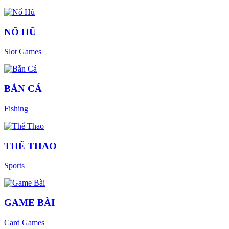
NỔ HŨ
Slot Games
BẮN CÁ
Fishing
THỂ THAO
Sports
GAME BÀI
Card Games