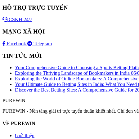
HỖ TRỢ TRỰC TUYẾN
CSKH 24/7
MẠNG XÃ HỘI
Facebook
Telegram
TIN TỨC MỚI
Your Comprehensive Guide to Choosing a Sports Betting Plat
Exploring the Thriving Landscape of Bookmakers in India
06/
Exploring the World of Online Bookmakers: A Comprehensive
Your Ultimate Guide to Betting Sites in India: What You Need
Discover the Best Betting Sites: A Comprehensive Guide for 2
PUREWIN
PUREWIN - Nền tảng giải trí trực tuyến thuần khiết nhất. Chỉ đen và 
VỀ PUREWIN
Giới thiệu