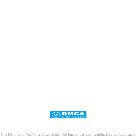
 Chỉ Dành Cho Người Trưởng Thành. Cờ bạc có thể gây nghiện. Hãy chơi có trách