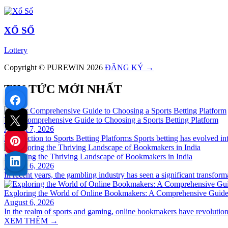
XỔ SỐ
Lottery
Copyright © PUREWIN 2026
ĐĂNG KÝ →
TIN TỨC MỚI NHẤT
f
𝕏
Your Comprehensive Guide to Choosing a Sports Betting Platform
August 7, 2026
Introduction to Sports Betting Platforms Sports betting has evolved int
P
Exploring the Thriving Landscape of Bookmakers in India
in
August 6, 2026
In recent years, the gambling industry has seen a significant transforma
Exploring the World of Online Bookmakers: A Comprehensive Guid
August 6, 2026
In the realm of sports and gaming, online bookmakers have revolutioni
XEM THÊM →