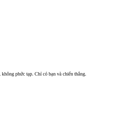
hông phức tạp. Chỉ có bạn và chiến thắng.