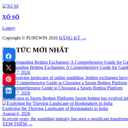
XỔ SỐ
Lottery
Copyright © PUREWIN 2026
ĐĂNG KÝ →
TIN TỨC MỚI NHẤT
f
𝕏
Understanding Betting Exchanges: A Comprehensive Guide for Gamb
August 7, 2026
In the evolving landscape of online gambling, betting exchanges have e
P
Your Comprehensive Guide to Choosing a Sports Betting Platform
in
August 7, 2026
Introduction to Sports Betting Platforms Sports betting has evolved int
Exploring the Thriving Landscape of Bookmakers in India
August 6, 2026
In recent years, the gambling industry has seen a significant transforma
XEM THÊM →