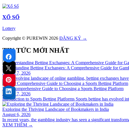
XỔ SỐ
Lottery
Copyright © PUREWIN 2026
ĐĂNG KÝ →
TIN TỨC MỚI NHẤT
f
𝕏
Understanding Betting Exchanges: A Comprehensive Guide for Gamb
August 7, 2026
In the evolving landscape of online gambling, betting exchanges have e
P
Your Comprehensive Guide to Choosing a Sports Betting Platform
in
August 7, 2026
Introduction to Sports Betting Platforms Sports betting has evolved int
Exploring the Thriving Landscape of Bookmakers in India
August 6, 2026
In recent years, the gambling industry has seen a significant transforma
XEM THÊM →