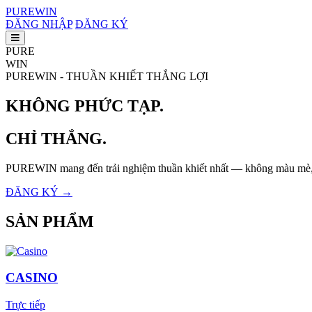
PUREWIN
ĐĂNG NHẬP
ĐĂNG KÝ
PURE
WIN
PUREWIN - THUẦN KHIẾT THẮNG LỢI
KHÔNG PHỨC TẠP.
CHỈ THẮNG.
PUREWIN mang đến trải nghiệm thuần khiết nhất — không màu mè, k
ĐĂNG KÝ →
SẢN PHẨM
CASINO
Trực tiếp