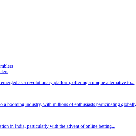
lers
merged as a revolutionary platform, offering a unique alternative to...
o a booming industry, with millions of enthusiasts participating globally
tion in India, particularly with the advent of online betting...