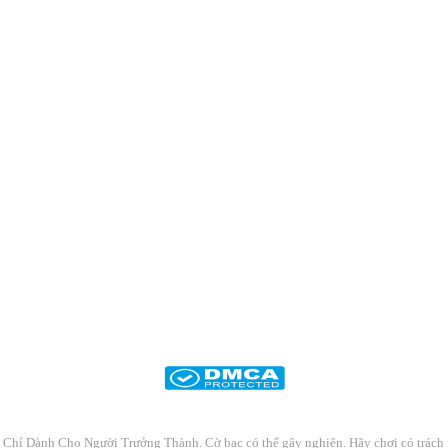
 Chỉ Dành Cho Người Trưởng Thành. Cờ bạc có thể gây nghiện. Hãy chơi có trách