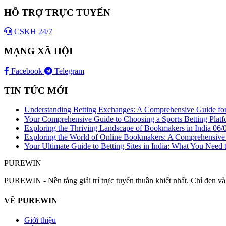
HỖ TRỢ TRỰC TUYẾN
CSKH 24/7
MẠNG XÃ HỘI
Facebook
Telegram
TIN TỨC MỚI
Understanding Betting Exchanges: A Comprehensive Guide fo
Your Comprehensive Guide to Choosing a Sports Betting Plat
Exploring the Thriving Landscape of Bookmakers in India
06/
Exploring the World of Online Bookmakers: A Comprehensive
Your Ultimate Guide to Betting Sites in India: What You Need
PUREWIN
PUREWIN - Nền tảng giải trí trực tuyến thuần khiết nhất. Chỉ đen và 
VỀ PUREWIN
Giới thiệu