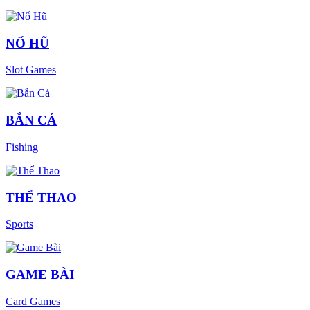
NỔ HŨ
Slot Games
BẮN CÁ
Fishing
THỂ THAO
Sports
GAME BÀI
Card Games