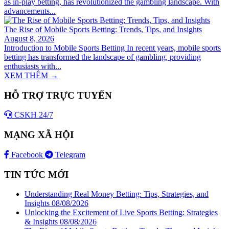
as in-play betting, has revolutionized the gambling landscape. With
advancements...
The Rise of Mobile Sports Betting: Trends, Tips, and Insights
August 8, 2026
Introduction to Mobile Sports Betting In recent years, mobile sports
betting has transformed the landscape of gambling, providing
enthusiasts with...
XEM THÊM →
HỖ TRỢ TRỰC TUYẾN
CSKH 24/7
MẠNG XÃ HỘI
Facebook
Telegram
TIN TỨC MỚI
Understanding Real Money Betting: Tips, Strategies, and
Insights
08/08/2026
Unlocking the Excitement of Live Sports Betting: Strategies
& Insights
08/08/2026