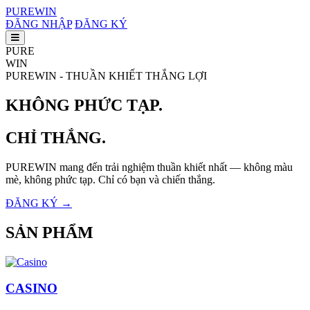
PUREWIN
ĐĂNG NHẬP
ĐĂNG KÝ
PURE
WIN
PUREWIN - THUẦN KHIẾT THẮNG LỢI
KHÔNG PHỨC TẠP.
CHỈ THẮNG.
PUREWIN mang đến trải nghiệm thuần khiết nhất — không màu
mè, không phức tạp. Chỉ có bạn và chiến thắng.
ĐĂNG KÝ →
SẢN PHẨM
CASINO