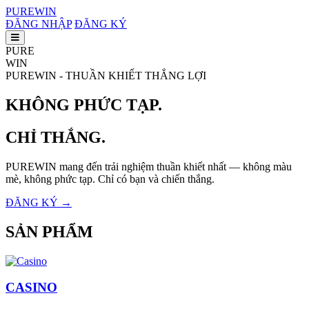
PUREWIN
ĐĂNG NHẬP
ĐĂNG KÝ
PURE
WIN
PUREWIN - THUẦN KHIẾT THẮNG LỢI
KHÔNG PHỨC TẠP.
CHỈ THẮNG.
PUREWIN mang đến trải nghiệm thuần khiết nhất — không màu
mè, không phức tạp. Chỉ có bạn và chiến thắng.
ĐĂNG KÝ →
SẢN PHẨM
CASINO