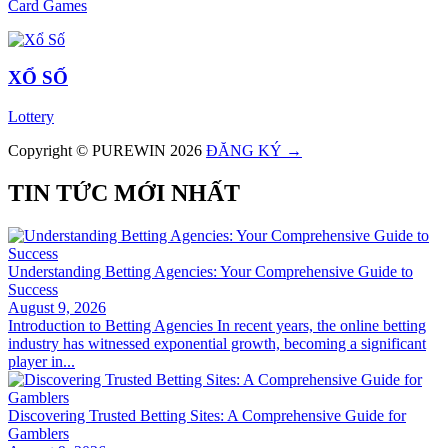
Card Games
XỔ SỐ
Lottery
Copyright © PUREWIN 2026
ĐĂNG KÝ →
TIN TỨC MỚI NHẤT
Understanding Betting Agencies: Your Comprehensive Guide to
Success
August 9, 2026
Introduction to Betting Agencies In recent years, the online betting
industry has witnessed exponential growth, becoming a significant
player in...
Discovering Trusted Betting Sites: A Comprehensive Guide for
Gamblers