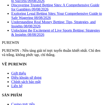
to Success
09/08/2026
Discovering Trusted Betting Sites: A Comprehensive Guide
for Gamblers
09/08/2026
Exploring Legal Betting Sites: Your Comprehensive Guide to
Safe Wagering
08/08/2026
Understanding Real Money Betting: Tips, Strategies, and
Insights
08/08/2026
Unlocking the Excitement of Live Sports Betting: Strategies
& Insights
08/08/2026
PUREWIN
PUREWIN - Nền tảng giải trí trực tuyến thuần khiết nhất. Chỉ đen
và trắng, không phức tạp, chỉ thắng.
VỀ PUREWIN
Giới thiệu
Điều khoản sử dụng
Chính sách bảo mật
Liên hệ
SẢN PHẨM
Casino trực tiếp