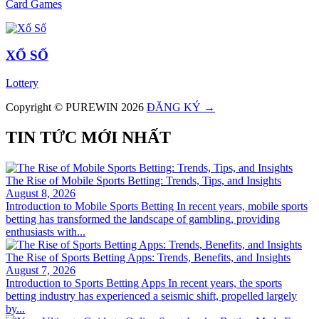
Card Games
XỔ SỐ
Lottery
Copyright © PUREWIN 2026
ĐĂNG KÝ →
TIN TỨC MỚI NHẤT
The Rise of Mobile Sports Betting: Trends, Tips, and Insights
August 8, 2026
Introduction to Mobile Sports Betting In recent years, mobile sports
betting has transformed the landscape of gambling, providing
enthusiasts with...
The Rise of Sports Betting Apps: Trends, Benefits, and Insights
August 7, 2026
Introduction to Sports Betting Apps In recent years, the sports
betting industry has experienced a seismic shift, propelled largely
by...