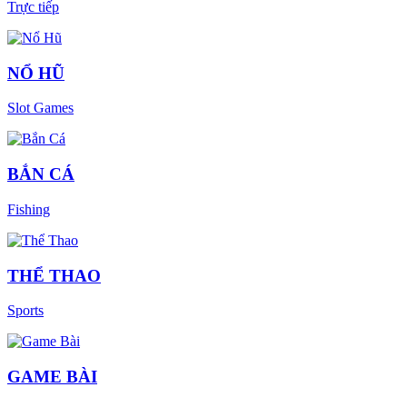
Trực tiếp
NỔ HŨ
Slot Games
BẮN CÁ
Fishing
THỂ THAO
Sports
GAME BÀI