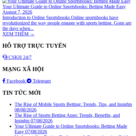
Your Ultimate Guide to Online Sportsbooks: Betting Made Easy
August 7, 2026
Introduction to Online Sportsbooks Online sportsbooks have
revolutionized the way people engage with sports betting. Gone are
the days when...
XEM THÊM →
HỖ TRỢ TRỰC TUYẾN
CSKH 24/7
MẠNG XÃ HỘI
Facebook
Telegram
TIN TỨC MỚI
The Rise of Mobile Sports Betting: Trends, Tips, and Insights
08/08/2026
The Rise of Sports Betting Apps: Trends, Benefits, and
Insights
07/08/2026
Your Ultimate Guide to Online Sportsbooks: Betting Made
Easy
07/08/2026