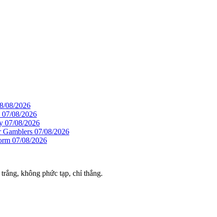
8/08/2026
07/08/2026
y
07/08/2026
r Gamblers
07/08/2026
form
07/08/2026
trắng, không phức tạp, chỉ thắng.