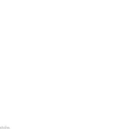
 nhiệm.