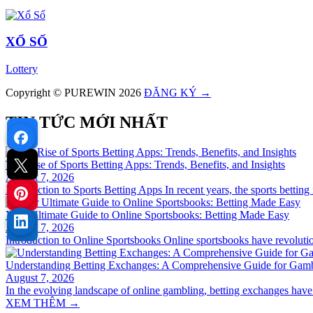
XỔ SỐ
Lottery
Copyright © PUREWIN 2026
ĐĂNG KÝ →
TIN TỨC MỚI NHẤT
f
𝕏
The Rise of Sports Betting Apps: Trends, Benefits, and Insights
August 7, 2026
Introduction to Sports Betting Apps In recent years, the sports betting 
P
Your Ultimate Guide to Online Sportsbooks: Betting Made Easy
in
August 7, 2026
Introduction to Online Sportsbooks Online sportsbooks have revolutio
Understanding Betting Exchanges: A Comprehensive Guide for Gamb
August 7, 2026
In the evolving landscape of online gambling, betting exchanges have e
XEM THÊM →