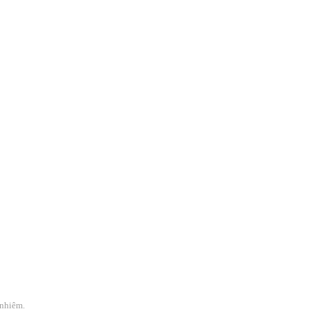
 nhiệm.