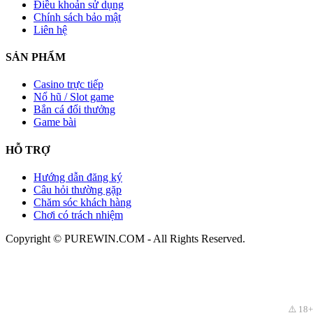
Điều khoản sử dụng
Chính sách bảo mật
Liên hệ
SẢN PHẨM
Casino trực tiếp
Nổ hũ / Slot game
Bắn cá đổi thưởng
Game bài
HỖ TRỢ
Hướng dẫn đăng ký
Câu hỏi thường gặp
Chăm sóc khách hàng
Chơi có trách nhiệm
Copyright © PUREWIN.COM - All Rights Reserved.
⚠️ 18+