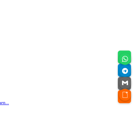
W
T
@
#
en...