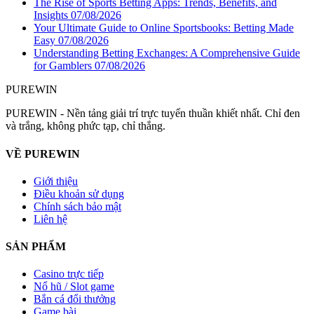
The Rise of Sports Betting Apps: Trends, Benefits, and
Insights
07/08/2026
Your Ultimate Guide to Online Sportsbooks: Betting Made
Easy
07/08/2026
Understanding Betting Exchanges: A Comprehensive Guide
for Gamblers
07/08/2026
PUREWIN
PUREWIN - Nền tảng giải trí trực tuyến thuần khiết nhất. Chỉ đen
và trắng, không phức tạp, chỉ thắng.
VỀ PUREWIN
Giới thiệu
Điều khoản sử dụng
Chính sách bảo mật
Liên hệ
SẢN PHẨM
Casino trực tiếp
Nổ hũ / Slot game
Bắn cá đổi thưởng
Game bài