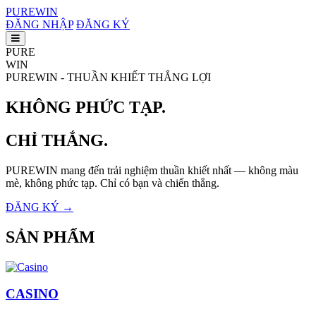
PUREWIN
ĐĂNG NHẬP
ĐĂNG KÝ
PURE
WIN
PUREWIN - THUẦN KHIẾT THẮNG LỢI
KHÔNG PHỨC TẠP.
CHỈ THẮNG.
PUREWIN mang đến trải nghiệm thuần khiết nhất — không màu
mè, không phức tạp. Chỉ có bạn và chiến thắng.
ĐĂNG KÝ →
SẢN PHẨM
CASINO