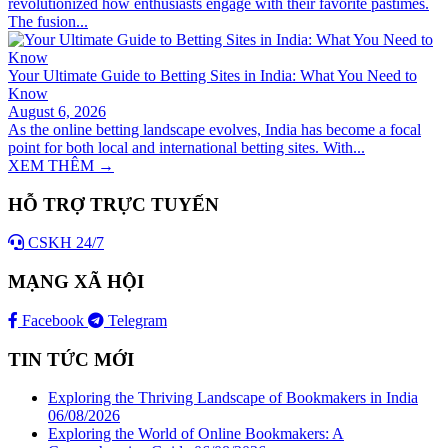
revolutionized how enthusiasts engage with their favorite pastimes.
The fusion...
Your Ultimate Guide to Betting Sites in India: What You Need to
Know
August 6, 2026
As the online betting landscape evolves, India has become a focal
point for both local and international betting sites. With...
XEM THÊM →
HỖ TRỢ TRỰC TUYẾN
CSKH 24/7
MẠNG XÃ HỘI
Facebook
Telegram
TIN TỨC MỚI
Exploring the Thriving Landscape of Bookmakers in India
06/08/2026
Exploring the World of Online Bookmakers: A