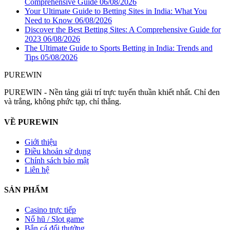
Comprehensive Guide
06/08/2026
Your Ultimate Guide to Betting Sites in India: What You
Need to Know
06/08/2026
Discover the Best Betting Sites: A Comprehensive Guide for
2023
06/08/2026
The Ultimate Guide to Sports Betting in India: Trends and
Tips
05/08/2026
PUREWIN
PUREWIN - Nền tảng giải trí trực tuyến thuần khiết nhất. Chỉ đen
và trắng, không phức tạp, chỉ thắng.
VỀ PUREWIN
Giới thiệu
Điều khoản sử dụng
Chính sách bảo mật
Liên hệ
SẢN PHẨM
Casino trực tiếp
Nổ hũ / Slot game
Bắn cá đổi thưởng