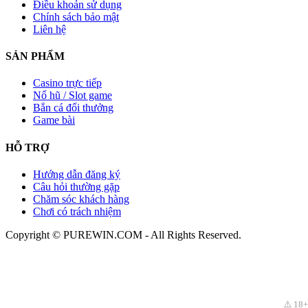
Điều khoản sử dụng
Chính sách bảo mật
Liên hệ
SẢN PHẨM
Casino trực tiếp
Nổ hũ / Slot game
Bắn cá đổi thưởng
Game bài
HỖ TRỢ
Hướng dẫn đăng ký
Câu hỏi thường gặp
Chăm sóc khách hàng
Chơi có trách nhiệm
Copyright © PUREWIN.COM - All Rights Reserved.
⚠️ 18+