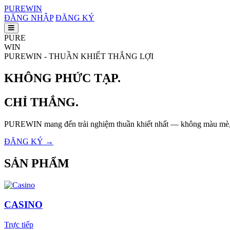
PUREWIN
ĐĂNG NHẬP
ĐĂNG KÝ
PURE
WIN
PUREWIN - THUẦN KHIẾT THẮNG LỢI
KHÔNG PHỨC TẠP.
CHỈ THẮNG.
PUREWIN mang đến trải nghiệm thuần khiết nhất — không màu mè, k
ĐĂNG KÝ →
SẢN PHẨM
CASINO
Trực tiếp