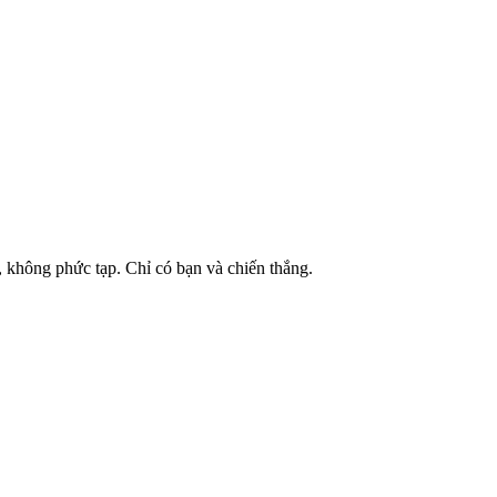
hông phức tạp. Chỉ có bạn và chiến thắng.