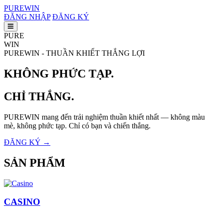
PUREWIN
ĐĂNG NHẬP
ĐĂNG KÝ
PURE
WIN
PUREWIN - THUẦN KHIẾT THẮNG LỢI
KHÔNG PHỨC TẠP.
CHỈ THẮNG.
PUREWIN mang đến trải nghiệm thuần khiết nhất — không màu
mè, không phức tạp. Chỉ có bạn và chiến thắng.
ĐĂNG KÝ →
SẢN PHẨM
CASINO