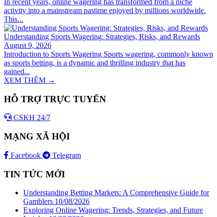
In recent years, online wagering has transformed from a niche
activity into a mainstream pastime enjoyed by millions worldwide.
This...
Understanding Sports Wagering: Strategies, Risks, and Rewards
August 9, 2026
Introduction to Sports Wagering Sports wagering, commonly known
as sports betting, is a dynamic and thrilling industry that has
gained...
XEM THÊM →
HỖ TRỢ TRỰC TUYẾN
CSKH 24/7
MẠNG XÃ HỘI
Facebook
Telegram
TIN TỨC MỚI
Understanding Betting Markets: A Comprehensive Guide for
Gamblers
10/08/2026
Exploring Online Wagering: Trends, Strategies, and Future