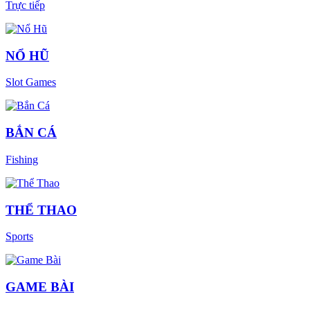
Trực tiếp
NỔ HŨ
Slot Games
BẮN CÁ
Fishing
THỂ THAO
Sports
GAME BÀI