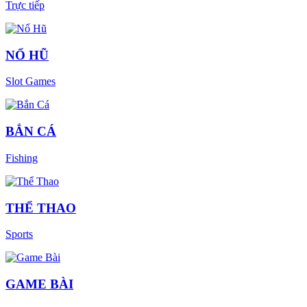
Trực tiếp
NỔ HŨ
Slot Games
BẮN CÁ
Fishing
THỂ THAO
Sports
GAME BÀI