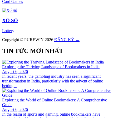
Card Games
XỔ SỐ
Lottery
Copyright © PUREWIN 2026
ĐĂNG KÝ →
TIN TỨC MỚI NHẤT
Exploring the Thriving Landscape of Bookmakers in India
August 6, 2026
In recent years, the gambling industry has seen a significant
transformation in India, particularly with the advent of online
betting...
Exploring the World of Online Bookmakers: A Comprehensive
Guide
August 6, 2026
In the realm of sports and gaming, online bookmakers have